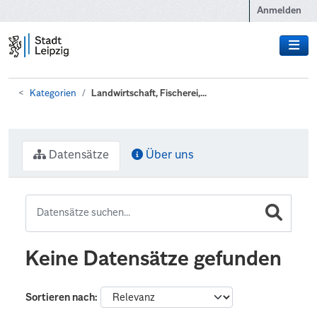
Zum Hauptinhalt wechseln
Anmelden
Kategorien
Landwirtschaft, Fischerei,...
Datensätze
Über uns
Keine Datensätze gefunden
Sortieren nach