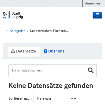
Zum Hauptinhalt wechseln
Anmelden
Kategorien
Landwirtschaft, Fischerei,...
Datensätze
Über uns
Keine Datensätze gefunden
Sortieren nach