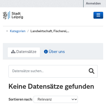
Zum Hauptinhalt wechseln
Anmelden
Kategorien
Landwirtschaft, Fischerei,...
Datensätze
Über uns
Keine Datensätze gefunden
Sortieren nach