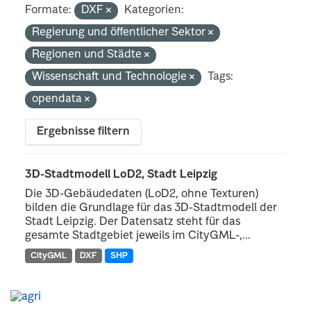
Formate:
DXF
Kategorien:
Regierung und öffentlicher Sektor
Regionen und Städte
Wissenschaft und Technologie
Tags:
opendata
Ergebnisse filtern
3D-Stadtmodell LoD2, Stadt Leipzig
Die 3D-Gebäudedaten (LoD2, ohne Texturen)
bilden die Grundlage für das 3D-Stadtmodell der
Stadt Leipzig. Der Datensatz steht für das
gesamte Stadtgebiet jeweils im CityGML-,...
CityGML
DXF
SHP