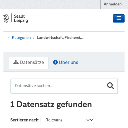
Zum Hauptinhalt wechseln
Anmelden
Kategorien
Landwirtschaft, Fischerei,...
Datensätze
Über uns
1 Datensatz gefunden
Sortieren nach