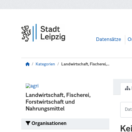
Zum Hauptinhalt wechseln
Datensätze
O
Kategorien
Landwirtschaft, Fischerei,...
Landwirtschaft, Fischerei,
Forstwirtschaft und
Nahrungsmittel
Organisationen
Ke