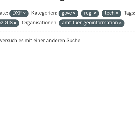
ate:
DXF
Kategorien:
gove
regi
tech
Tags:
pziGIS
Organisationen:
amt-fuer-geoinformation
 versuch es mit einer anderen Suche.