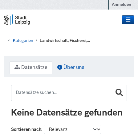
Zum Hauptinhalt wechseln
Anmelden
Kategorien
Landwirtschaft, Fischerei,...
Datensätze
Über uns
Keine Datensätze gefunden
Sortieren nach