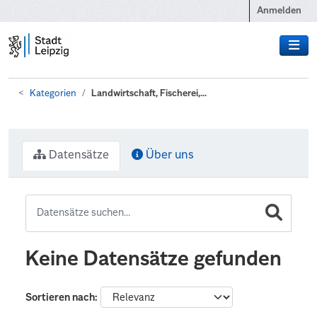
Zum Hauptinhalt wechseln
Anmelden
Kategorien
Landwirtschaft, Fischerei,...
Datensätze
Über uns
Keine Datensätze gefunden
Sortieren nach