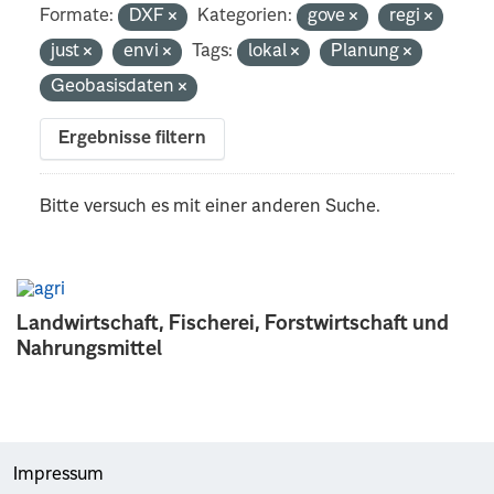
Formate:
DXF
Kategorien:
gove
regi
just
envi
Tags:
lokal
Planung
Geobasisdaten
Ergebnisse filtern
Bitte versuch es mit einer anderen Suche.
Landwirtschaft, Fischerei, Forstwirtschaft und
Nahrungsmittel
Impressum