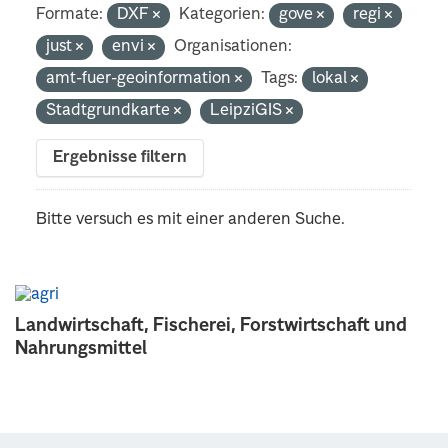
Formate:
DXF
Kategorien:
gove
regi
just
envi
Organisationen:
amt-fuer-geoinformation
Tags:
lokal
Stadtgrundkarte
LeipziGIS
Ergebnisse filtern
Bitte versuch es mit einer anderen Suche.
Landwirtschaft, Fischerei, Forstwirtschaft und
Nahrungsmittel