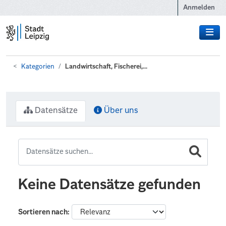
Zum Hauptinhalt wechseln
Anmelden
Kategorien
Landwirtschaft, Fischerei,...
Datensätze
Über uns
Keine Datensätze gefunden
Sortieren nach