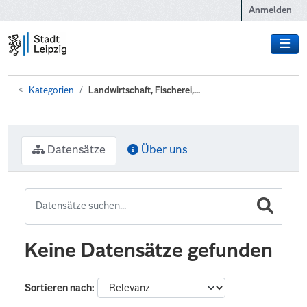
Zum Hauptinhalt wechseln
Anmelden
Kategorien
Landwirtschaft, Fischerei,...
Datensätze
Über uns
Keine Datensätze gefunden
Sortieren nach