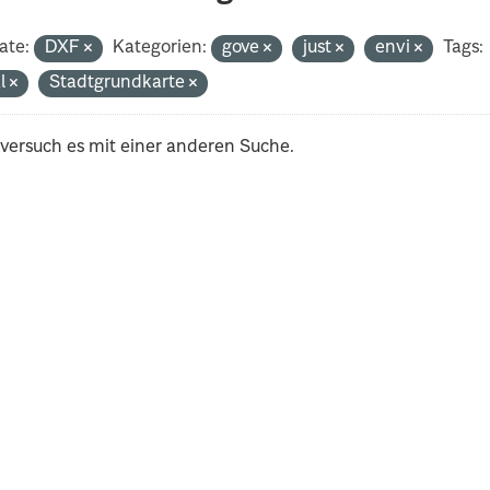
ate:
DXF
Kategorien:
gove
just
envi
Tags:
al
Stadtgrundkarte
 versuch es mit einer anderen Suche.