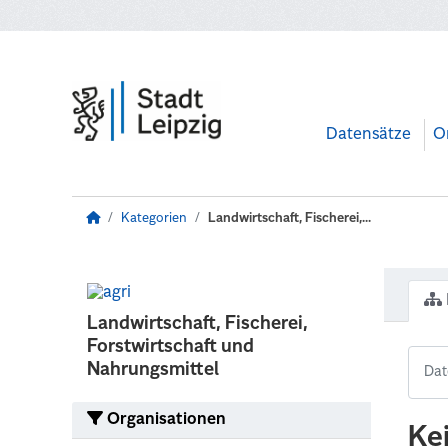
Zum Hauptinhalt wechseln
Datensätze
O
Kategorien
Landwirtschaft, Fischerei,...
Landwirtschaft, Fischerei,
Forstwirtschaft und
Nahrungsmittel
Organisationen
Ke