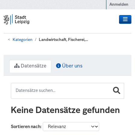
Zum Hauptinhalt wechseln
Anmelden
Kategorien
Landwirtschaft, Fischerei,...
Datensätze
Über uns
Keine Datensätze gefunden
Sortieren nach