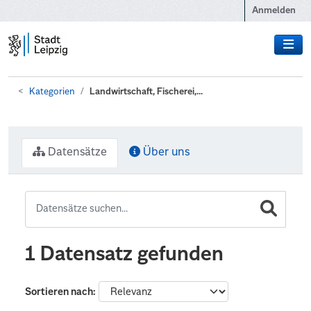
Zum Hauptinhalt wechseln
Anmelden
Kategorien
Landwirtschaft, Fischerei,...
Datensätze
Über uns
1 Datensatz gefunden
Sortieren nach