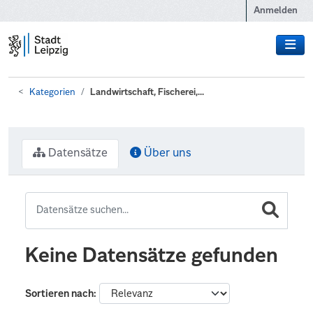
Zum Hauptinhalt wechseln
Anmelden
Kategorien
Landwirtschaft, Fischerei,...
Datensätze
Über uns
Keine Datensätze gefunden
Sortieren nach