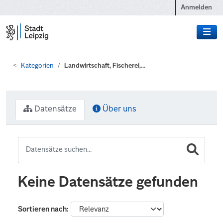
Zum Hauptinhalt wechseln
Anmelden
Kategorien
Landwirtschaft, Fischerei,...
Datensätze
Über uns
Keine Datensätze gefunden
Sortieren nach