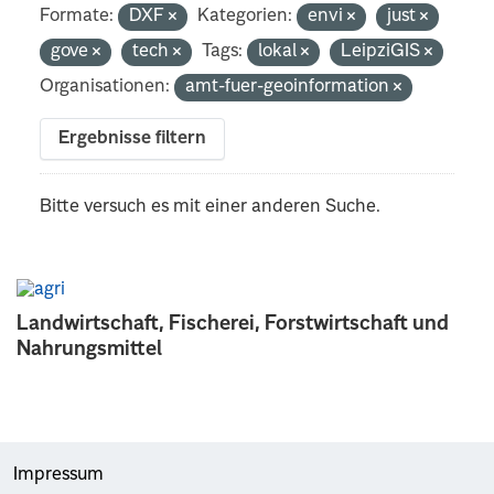
Formate:
DXF
Kategorien:
envi
just
gove
tech
Tags:
lokal
LeipziGIS
Organisationen:
amt-fuer-geoinformation
Ergebnisse filtern
Bitte versuch es mit einer anderen Suche.
Landwirtschaft, Fischerei, Forstwirtschaft und
Nahrungsmittel
Impressum