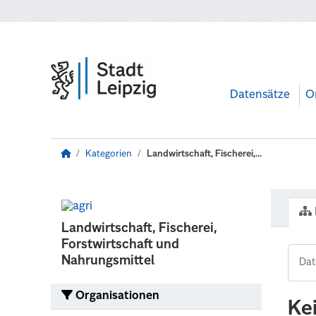
Zum Hauptinhalt wechseln
Datensätze
O
Kategorien
Landwirtschaft, Fischerei,...
Landwirtschaft, Fischerei,
Forstwirtschaft und
Nahrungsmittel
Organisationen
Ke