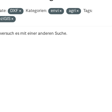
ate:
DXF
Kategorien:
envi
agri
Tags:
pziGIS
 versuch es mit einer anderen Suche.