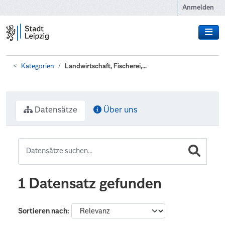
Zum Hauptinhalt wechseln
Anmelden
Kategorien
Landwirtschaft, Fischerei,...
Datensätze
Über uns
1 Datensatz gefunden
Sortieren nach