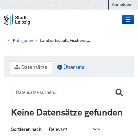
Zum Hauptinhalt wechseln
Anmelden
Kategorien
Landwirtschaft, Fischerei,...
Datensätze
Über uns
Keine Datensätze gefunden
Sortieren nach