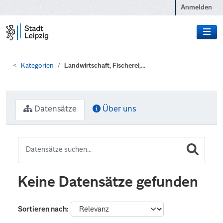
Zum Hauptinhalt wechseln
Anmelden
Kategorien
Landwirtschaft, Fischerei,...
Datensätze
Über uns
Keine Datensätze gefunden
Sortieren nach