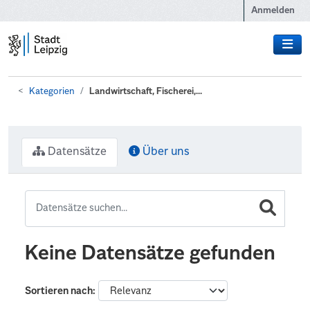
Zum Hauptinhalt wechseln
Anmelden
Kategorien
Landwirtschaft, Fischerei,...
Datensätze
Über uns
Keine Datensätze gefunden
Sortieren nach