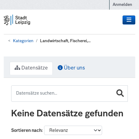
Zum Hauptinhalt wechseln
Anmelden
Kategorien
Landwirtschaft, Fischerei,...
Datensätze
Über uns
Keine Datensätze gefunden
Sortieren nach