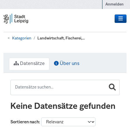
Zum Hauptinhalt wechseln
Anmelden
Kategorien
Landwirtschaft, Fischerei,...
Datensätze
Über uns
Keine Datensätze gefunden
Sortieren nach