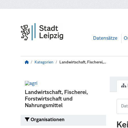
Zum Hauptinhalt wechseln
Datensätze
O
Kategorien
Landwirtschaft, Fischerei,...
Landwirtschaft, Fischerei,
Forstwirtschaft und
Nahrungsmittel
Organisationen
Ke