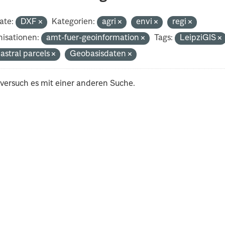
ate:
DXF
Kategorien:
agri
envi
regi
isationen:
amt-fuer-geoinformation
Tags:
LeipziGIS
astral parcels
Geobasisdaten
 versuch es mit einer anderen Suche.