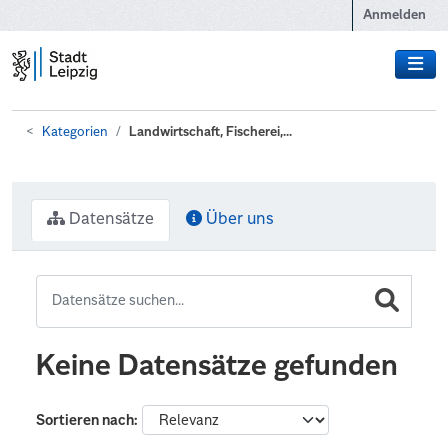
Zum Hauptinhalt wechseln
Anmelden
Kategorien
Landwirtschaft, Fischerei,...
Datensätze
Über uns
Keine Datensätze gefunden
Sortieren nach