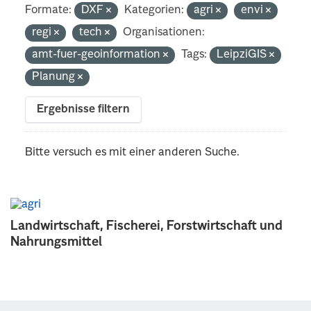
Formate:
DXF
Kategorien:
agri
envi
regi
tech
Organisationen:
amt-fuer-geoinformation
Tags:
LeipziGIS
Planung
Ergebnisse filtern
Bitte versuch es mit einer anderen Suche.
Landwirtschaft, Fischerei, Forstwirtschaft und
Nahrungsmittel