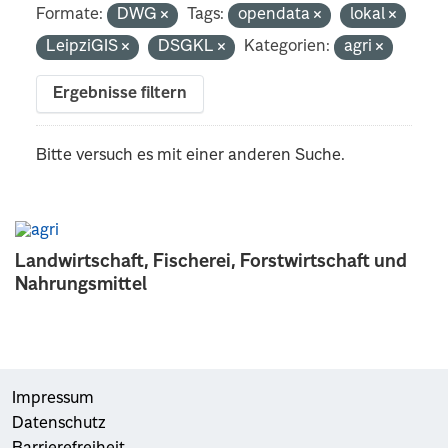
Formate:
DWG
Tags:
opendata
lokal
LeipziGIS
DSGKL
Kategorien:
agri
Ergebnisse filtern
Bitte versuch es mit einer anderen Suche.
Landwirtschaft, Fischerei, Forstwirtschaft und
Nahrungsmittel
Impressum
Datenschutz