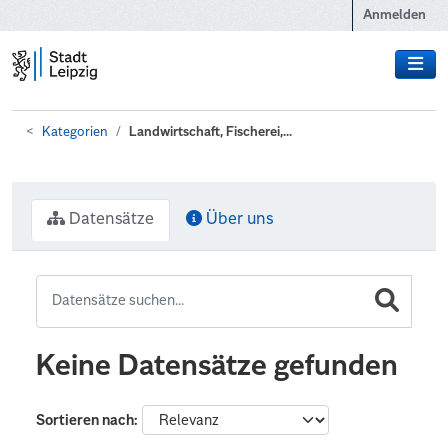
Zum Hauptinhalt wechseln
Anmelden
Kategorien
Landwirtschaft, Fischerei,...
Datensätze
Über uns
Keine Datensätze gefunden
Sortieren nach