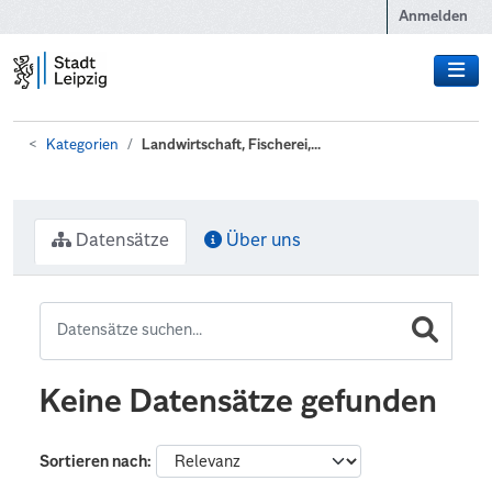
Zum Hauptinhalt wechseln
Anmelden
Kategorien
Landwirtschaft, Fischerei,...
Datensätze
Über uns
Keine Datensätze gefunden
Sortieren nach