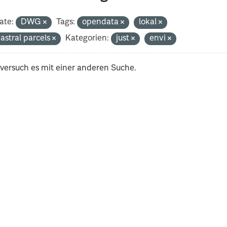
ate:
DWG
Tags:
opendata
lokal
astral parcels
Kategorien:
just
envi
 versuch es mit einer anderen Suche.