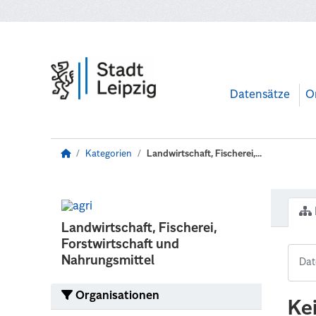
Zum Hauptinhalt wechseln
Datensätze
O
Kategorien
Landwirtschaft, Fischerei,...
Landwirtschaft, Fischerei,
Forstwirtschaft und
Nahrungsmittel
Organisationen
Ke