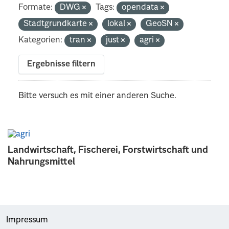
Formate:
DWG
Tags:
opendata
Stadtgrundkarte
lokal
GeoSN
Kategorien:
tran
just
agri
Ergebnisse filtern
Bitte versuch es mit einer anderen Suche.
Landwirtschaft, Fischerei, Forstwirtschaft und
Nahrungsmittel
Impressum