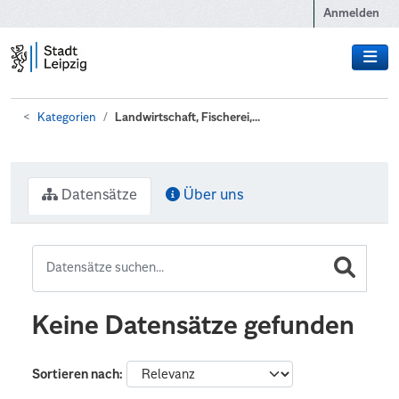
Zum Hauptinhalt wechseln
Anmelden
Kategorien
Landwirtschaft, Fischerei,...
Datensätze
Über uns
Keine Datensätze gefunden
Sortieren nach