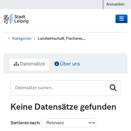
Zum Hauptinhalt wechseln
Anmelden
Kategorien
Landwirtschaft, Fischerei,...
Datensätze
Über uns
Keine Datensätze gefunden
Sortieren nach