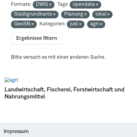
Formate:
DWG
Tags:
opendata
Stadtgrundkarte
Planung
lokal
GeoSN
Kategorien:
just
agri
Ergebnisse filtern
Bitte versuch es mit einer anderen Suche.
Landwirtschaft, Fischerei, Forstwirtschaft und
Nahrungsmittel
Impressum