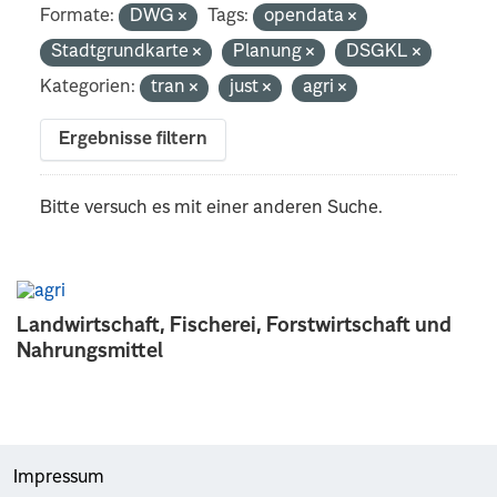
Formate:
DWG
Tags:
opendata
Stadtgrundkarte
Planung
DSGKL
Kategorien:
tran
just
agri
Ergebnisse filtern
Bitte versuch es mit einer anderen Suche.
Landwirtschaft, Fischerei, Forstwirtschaft und
Nahrungsmittel
Impressum