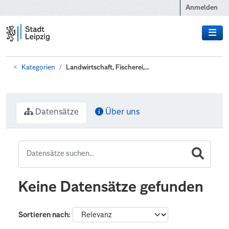
Zum Hauptinhalt wechseln
Anmelden
Kategorien
Landwirtschaft, Fischerei,...
Datensätze
Über uns
Keine Datensätze gefunden
Sortieren nach