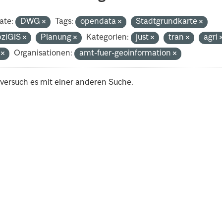
ate:
DWG
Tags:
opendata
Stadtgrundkarte
pziGIS
Planung
Kategorien:
just
tran
agri
i
Organisationen:
amt-fuer-geoinformation
 versuch es mit einer anderen Suche.