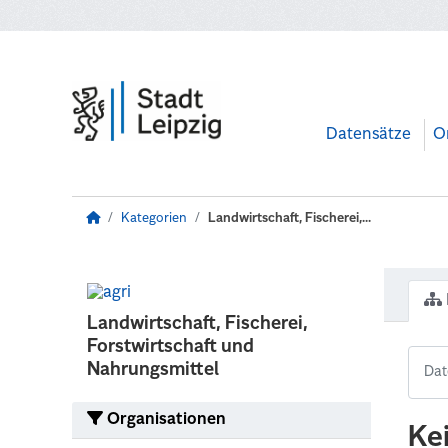
Zum Hauptinhalt wechseln
Datensätze
O
Kategorien
Landwirtschaft, Fischerei,...
Landwirtschaft, Fischerei,
Forstwirtschaft und
Nahrungsmittel
Organisationen
Ke