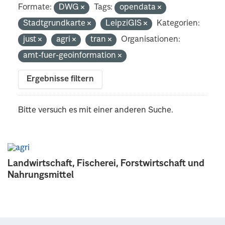
Formate:
DWG
Tags:
opendata
Stadtgrundkarte
LeipziGIS
Kategorien:
just
agri
tran
Organisationen:
amt-fuer-geoinformation
Ergebnisse filtern
Bitte versuch es mit einer anderen Suche.
Landwirtschaft, Fischerei, Forstwirtschaft und
Nahrungsmittel