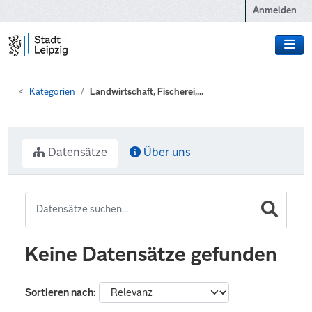
Zum Hauptinhalt wechseln
Anmelden
Kategorien
Landwirtschaft, Fischerei,...
Datensätze
Über uns
Keine Datensätze gefunden
Sortieren nach