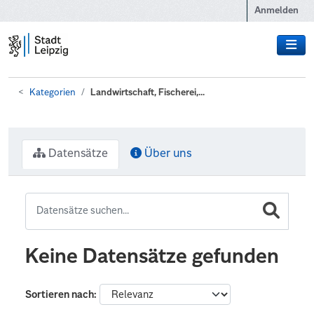
Zum Hauptinhalt wechseln
Anmelden
Kategorien
Landwirtschaft, Fischerei,...
Datensätze
Über uns
Keine Datensätze gefunden
Sortieren nach