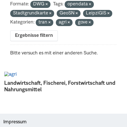
Formate:
DWG
Tags:
opendata
Stadtgrundkarte
GeoSN
LeipziGIS
Kategorien:
tran
agri
gove
Ergebnisse filtern
Bitte versuch es mit einer anderen Suche.
Landwirtschaft, Fischerei, Forstwirtschaft und
Nahrungsmittel
Impressum