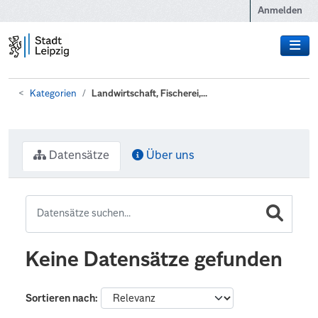
Zum Hauptinhalt wechseln
Anmelden
Kategorien
Landwirtschaft, Fischerei,...
Datensätze
Über uns
Keine Datensätze gefunden
Sortieren nach