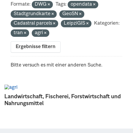
Formate:
DWG
Tags:
opendata
Stadtgrundkarte
GeoSN
Cadastral parcels
LeipziGIS
Kategorien:
tran
agri
Ergebnisse filtern
Bitte versuch es mit einer anderen Suche.
Landwirtschaft, Fischerei, Forstwirtschaft und
Nahrungsmittel