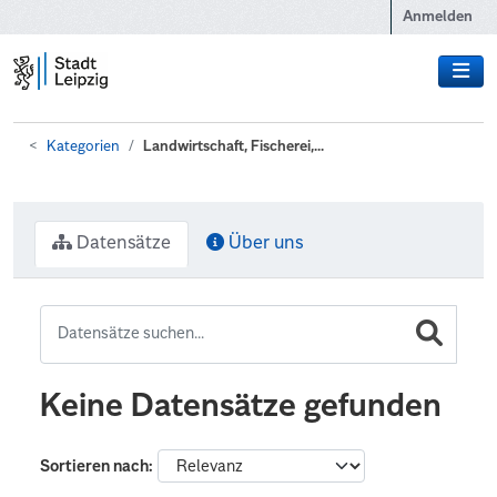
Zum Hauptinhalt wechseln
Anmelden
Kategorien
Landwirtschaft, Fischerei,...
Datensätze
Über uns
Keine Datensätze gefunden
Sortieren nach