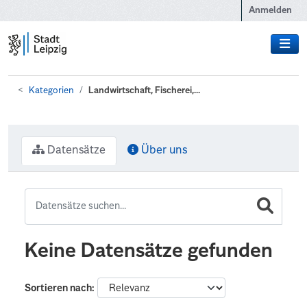
Zum Hauptinhalt wechseln
Anmelden
Kategorien
Landwirtschaft, Fischerei,...
Datensätze
Über uns
Keine Datensätze gefunden
Sortieren nach