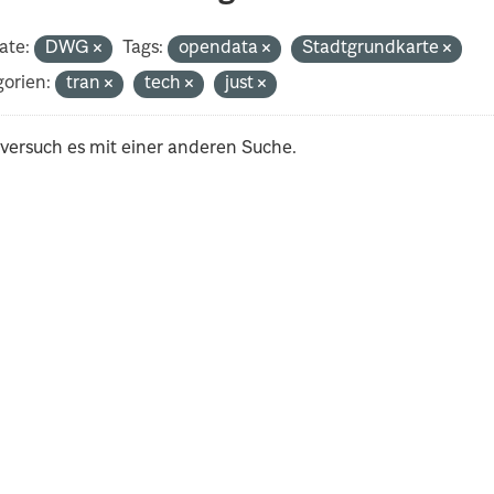
ate:
DWG
Tags:
opendata
Stadtgrundkarte
orien:
tran
tech
just
 versuch es mit einer anderen Suche.