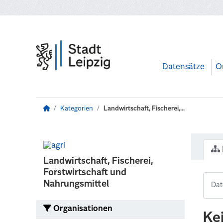
Zum Hauptinhalt wechseln
Datensätze
O
Kategorien
Landwirtschaft, Fischerei,...
Landwirtschaft, Fischerei,
Forstwirtschaft und
Nahrungsmittel
Organisationen
Ke