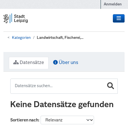
Zum Hauptinhalt wechseln
Anmelden
Kategorien
Landwirtschaft, Fischerei,...
Datensätze
Über uns
Keine Datensätze gefunden
Sortieren nach