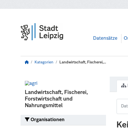
Zum Hauptinhalt wechseln
Datensätze
O
Kategorien
Landwirtschaft, Fischerei,...
Landwirtschaft, Fischerei,
Forstwirtschaft und
Nahrungsmittel
Organisationen
Ke