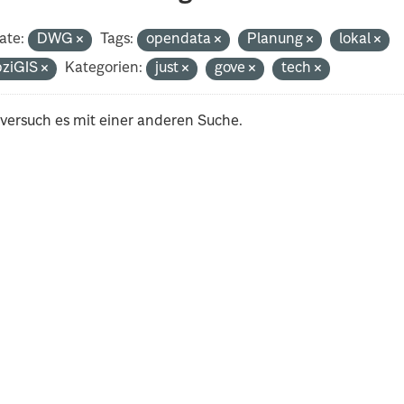
ate:
DWG
Tags:
opendata
Planung
lokal
pziGIS
Kategorien:
just
gove
tech
 versuch es mit einer anderen Suche.