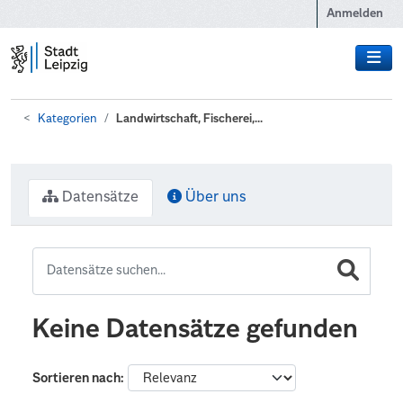
Zum Hauptinhalt wechseln
Anmelden
Kategorien
Landwirtschaft, Fischerei,...
Datensätze
Über uns
Keine Datensätze gefunden
Sortieren nach