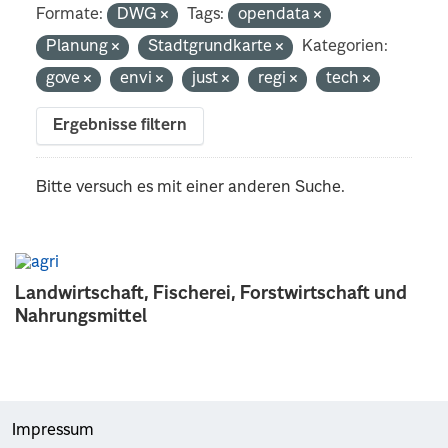
Formate:
DWG
Tags:
opendata
Planung
Stadtgrundkarte
Kategorien:
gove
envi
just
regi
tech
Ergebnisse filtern
Bitte versuch es mit einer anderen Suche.
Landwirtschaft, Fischerei, Forstwirtschaft und
Nahrungsmittel
Impressum