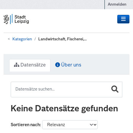
Zum Hauptinhalt wechseln
Anmelden
Kategorien
Landwirtschaft, Fischerei,...
Datensätze
Über uns
Keine Datensätze gefunden
Sortieren nach