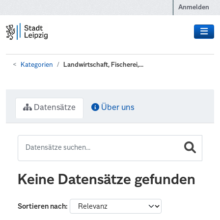
Zum Hauptinhalt wechseln
Anmelden
Kategorien
Landwirtschaft, Fischerei,...
Datensätze
Über uns
Keine Datensätze gefunden
Sortieren nach