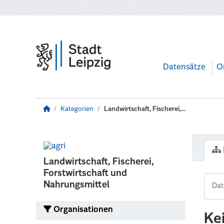
Zum Hauptinhalt wechseln
Datensätze
O
Kategorien
Landwirtschaft, Fischerei,...
Landwirtschaft, Fischerei,
Forstwirtschaft und
Nahrungsmittel
Organisationen
Ke