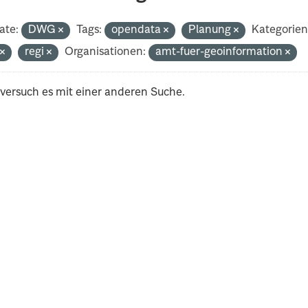
ate:
DWG
Tags:
opendata
Planung
Kategorien
t
regi
Organisationen:
amt-fuer-geoinformation
 versuch es mit einer anderen Suche.