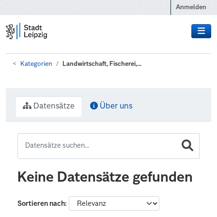
Zum Hauptinhalt wechseln
Anmelden
Kategorien
Landwirtschaft, Fischerei,...
Datensätze
Über uns
Keine Datensätze gefunden
Sortieren nach