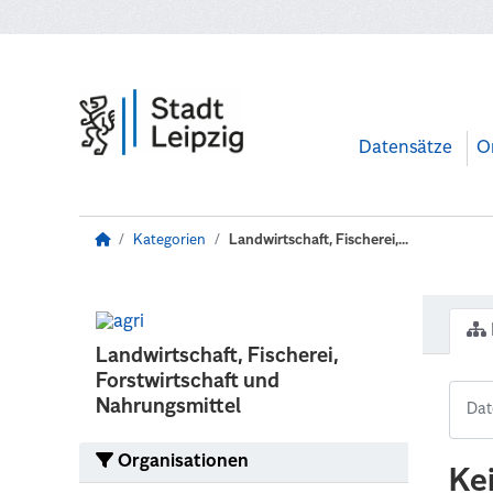
Zum Hauptinhalt wechseln
Datensätze
O
Kategorien
Landwirtschaft, Fischerei,...
Landwirtschaft, Fischerei,
Forstwirtschaft und
Nahrungsmittel
Organisationen
Ke