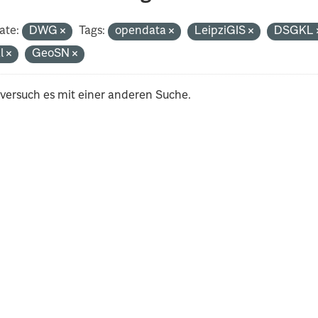
ate:
DWG
Tags:
opendata
LeipziGIS
DSGKL
al
GeoSN
 versuch es mit einer anderen Suche.