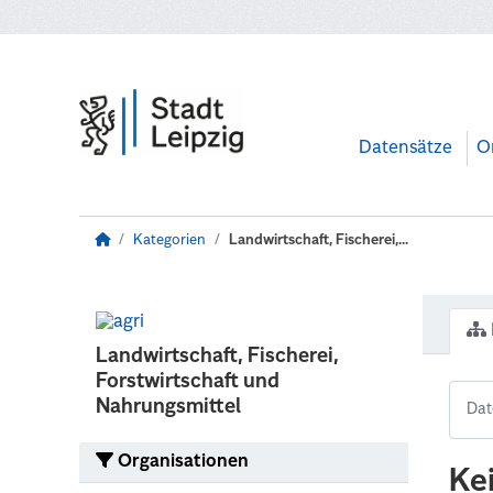
Zum Hauptinhalt wechseln
Datensätze
O
Kategorien
Landwirtschaft, Fischerei,...
Landwirtschaft, Fischerei,
Forstwirtschaft und
Nahrungsmittel
Organisationen
Ke