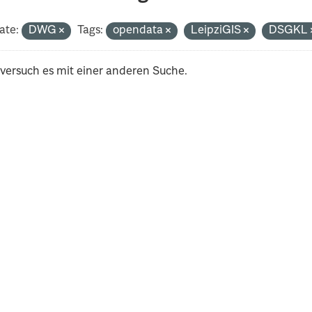
ate:
DWG
Tags:
opendata
LeipziGIS
DSGKL
 versuch es mit einer anderen Suche.