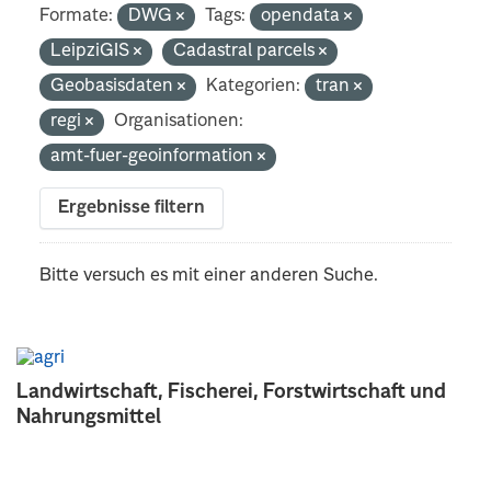
Formate:
DWG
Tags:
opendata
LeipziGIS
Cadastral parcels
Geobasisdaten
Kategorien:
tran
regi
Organisationen:
amt-fuer-geoinformation
Ergebnisse filtern
Bitte versuch es mit einer anderen Suche.
Landwirtschaft, Fischerei, Forstwirtschaft und
Nahrungsmittel