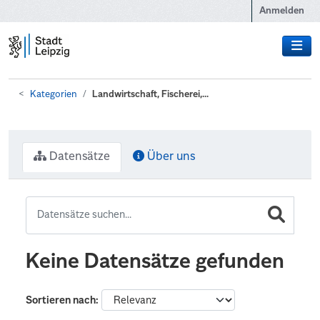
Zum Hauptinhalt wechseln
Anmelden
Kategorien
Landwirtschaft, Fischerei,...
Datensätze
Über uns
Keine Datensätze gefunden
Sortieren nach