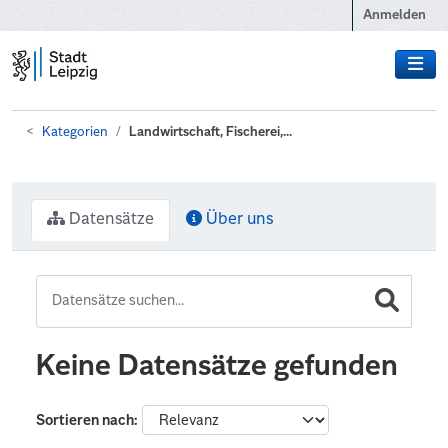
Zum Hauptinhalt wechseln
Anmelden
Kategorien
Landwirtschaft, Fischerei,...
Datensätze
Über uns
Keine Datensätze gefunden
Sortieren nach