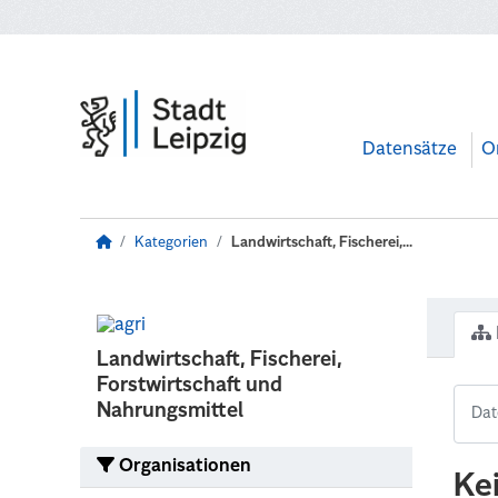
Zum Hauptinhalt wechseln
Datensätze
O
Kategorien
Landwirtschaft, Fischerei,...
Landwirtschaft, Fischerei,
Forstwirtschaft und
Nahrungsmittel
Organisationen
Ke