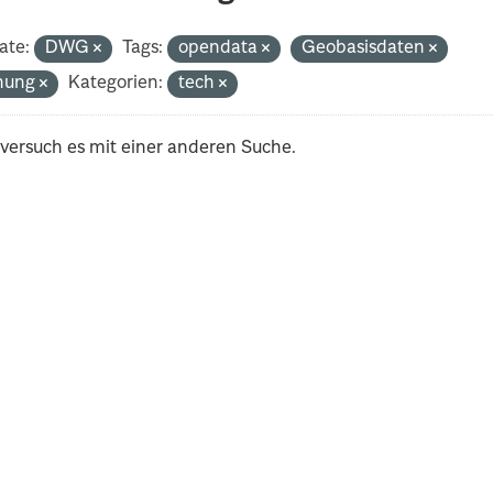
ate:
DWG
Tags:
opendata
Geobasisdaten
nung
Kategorien:
tech
 versuch es mit einer anderen Suche.