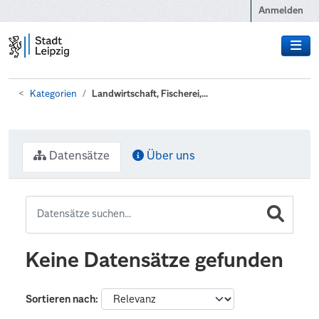
Zum Hauptinhalt wechseln
Anmelden
Kategorien
Landwirtschaft, Fischerei,...
Datensätze
Über uns
Keine Datensätze gefunden
Sortieren nach