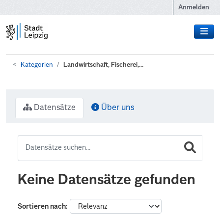
Zum Hauptinhalt wechseln
Anmelden
Kategorien
Landwirtschaft, Fischerei,...
Datensätze
Über uns
Keine Datensätze gefunden
Sortieren nach